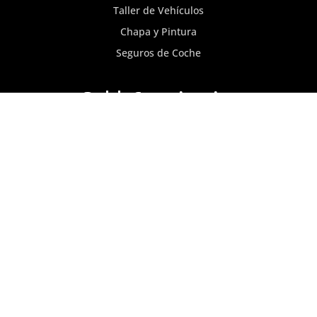
Taller de Vehículos
Chapa y Pintura
Seguros de Coche
Red de Concesionarios
Concesionario Citröen
Concesionario FIAT
Concesionario MG
Concesionario Nissan
Concesionario Opel
Concesionario Peugeot
Blog
Nissan a precios de fábrica