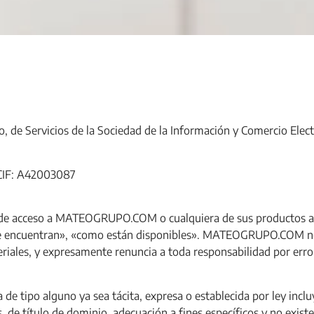
io, de Servicios de la Sociedad de la Información y Comercio Elec
CIF: A42003087
es de acceso a MATEOGRUPO.COM o cualquiera de sus productos a
o se encuentran», «como están disponibles». MATEOGRUPO.COM no
eriales, y expresamente renuncia a toda responsabilidad por err
a de tipo alguno ya sea tácita, expresa o establecida por ley in
s, de título de dominio, adecuación a fines específicos y no exist