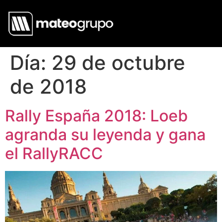
Día:
29 de octubre
de 2018
Rally España 2018: Loeb
agranda su leyenda y gana
el RallyRACC