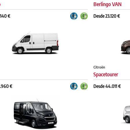
o
Berlingo VAN
.140 €
Desde 23.120 €
Citroën
Spacetourer
.960 €
Desde 44.011 €