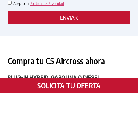
Acepto la
Política de Privacidad
ENVIAR
Compra tu C5 Aircross ahora
PLUG-IN HYBRID, GASOLINA O DIÉSEL
SOLICITA TU OFERTA
Referencia en términos de confort, espacio y
polivalencia, el Nuevo Citroën C5 Aircross ha sido
renovado para expresar más fuerza y refinamiento.
Disponible en versión Plug-in Hybrid, gasolina y
diésel.
ESTILO MODERNO Y DINÁMICO