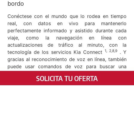
bordo
Conéctese con el mundo que lo rodea en tiempo
real, con datos en vivo para mantenerlo
perfectamente informado y asistido durante cada
viaje, como la navegación en línea con
actualizaciones de tráfico al minuto, con la
1, 2,8,9
tecnología de los servicios Kia Connect
. Y
gracias al reconocimiento de voz en línea, también
puede usar comandos de voz para buscar una
dirección específica o un Punto de interés (PDI)
SOLICITA TU OFERTA
cercano.
Conectividad Kia Ceed.
Servicios App
Kia Connect
2, 9
Con la App Kia Connect App
averiguar de forma
remota si las puertas de su vehículo están
bloqueadas o dónde estacionó su automóvil.