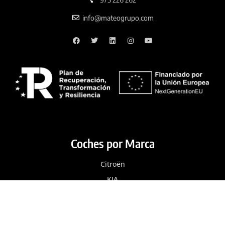
info@mateogrupo.com
Coches por Marca
Citroën
KIA
MG
Nissan
Opel