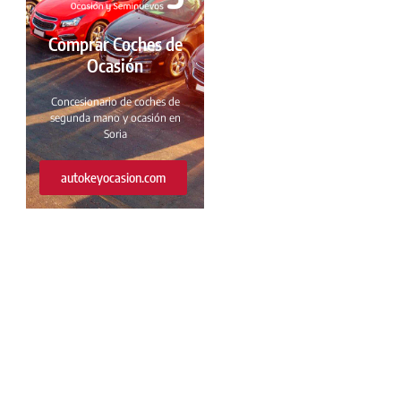
Comprar Coches de
Ocasión
Concesionario de coches de
segunda mano y ocasión en
Soria
autokeyocasion.com