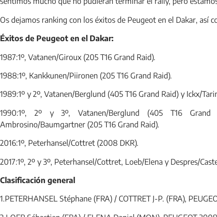
sentimos mucho que no pudieran terminar el rally, pero estamos 
Os dejamos ranking con los éxitos de Peugeot en el Dakar, así c
Éxitos de Peugeot en el Dakar:
1987:1º, Vatanen/Giroux (205 T16 Grand Raid).
1988:1º, Kankkunen/Piironen (205 T16 Grand Raid).
1989:1º y 2º, Vatanen/Berglund (405 T16 Grand Raid) y Ickx/Tari
1990:1º, 2º y 3º, Vatanen/Berglund (405 T16 Grand 
Ambrosino/Baumgartner (205 T16 Grand Raid).
2016:1º, Peterhansel/Cottret (2008 DKR).
2017:1º, 2º y 3º, Peterhansel/Cottret, Loeb/Elena y Despres/Cas
Clasificación general
1.PETERHANSEL Stéphane (FRA) / COTTRET J-P. (FRA), PEUGE