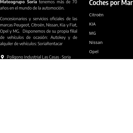
Coches por Mar
Mateogrupo Soria
tenemos más de 70
años en el mundo de la automoción.
Citroën
Concesionarios y servicios oficiales de las
KIA
marcas Peugeot, Citroën, Nissan, Kia y Fiat,
Opel y MG. Disponemos de su propia filial
MG
de vehículos de ocasión: Autokey y de
Nissan
alquiler de vehículos: SoriaRentacar
Opel
Polígono Industrial Las Casas · Soria
Peugeot
975 226 262
info@mateogrupo.com
Coches de Ocas
Autokey Ocasión