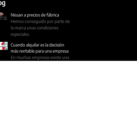
og
Nissan a precios de fábrica
Hemos conseguido por parte de
la marca unas condiciones
especiales
Cuando alquilar es la decisión
más rentable para una empresa
En muchas empresas existe una
idea muy arraigada: «si vamos
Cuándo renovar la flota de
empresa: señales de que tus
vehículos ya te hacen perder
dinero
Muchos autónomos y empresas
retrasan la renovación de sus
vehículos