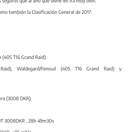
seguros que al año que viene les irá muy bien.
omo también la Clasificación General de 2017:
n (405 T16 Grand Raid).
Raid), Waldegard/Fenouil (405 T16 Grand Raid) y
tera (3008 DKR).
OT 3008DKR , 28h 49m30s