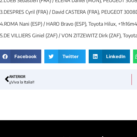
2.LOEB Sébastien (FRA) / ELENA Daniel (MON), PEUGEOT 300
3.DESPRES Cyril (FRA) / David CASTERA (FRA), PEUGEOT 300
4.ROMA Nani (ESP) / HARO Bravo (ESP), Toyota Hilux, +1h16m4
5.DE VILLIERS Giniel (ZAF) / VON ZITZEWITZ Dirk (ZAF), Toyot
Facebook
Twitter
LinkedIn
ANTERIOR
¡¡Viva la Italia!!