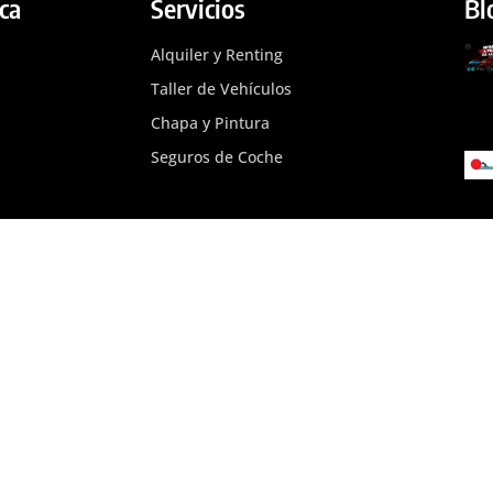
ca
Servicios
Bl
Alquiler y Renting
Taller de Vehículos
Chapa y Pintura
Seguros de Coche
Red de Concesionarios
Concesionario Citröen
ión
Concesionario FIAT
Concesionario MG
Concesionario Nissan
Concesionario Opel
Concesionario Peugeot