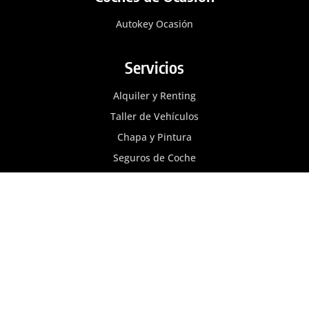
Autokey Ocasión
Servicios
Alquiler y Renting
Taller de Vehículos
Chapa y Pintura
Seguros de Coche
Red de Concesionarios
Concesionario Citröen
Concesionario FIAT
Concesionario MG
Concesionario Nissan