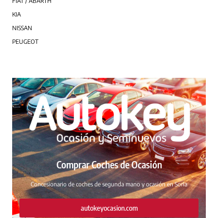
FIAT / ABARTH
KIA
NISSAN
PEUGEOT
Comprar Coches de Ocasión
Concesionario de coches de segunda mano y ocasión en Soria
autokeyocasion.com