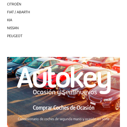
CITROËN
FIAT / ABARTH
KIA
NISSAN
PEUGEOT
Comprar Coches de Ocasión
Concesionario de coches de segunda mano y ocasión en Soria