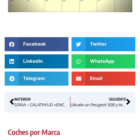
Facebook
Twitter
LinkedIn
WhatsApp
Telegram
Email
ANTERIOR
SIGUIENTE
SORIA – CALATAYUD «ENCHUFADAS»
Llévate un Peugeot 308 y te damos el equipamiento del acabado superior
Coches por Marca