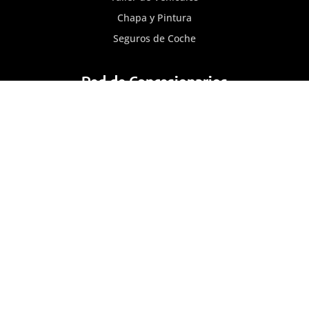
Chapa y Pintura
Seguros de Coche
Red de Concesionarios
Concesionario Citröen
Concesionario FIAT
Concesionario MG
Concesionario Nissan
Concesionario Opel
Concesionario Peugeot
Blog
Nissan a precios de fábrica
Hemos conseguido por parte de la marca unas