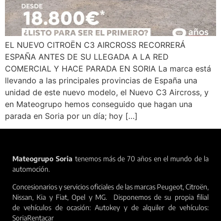
EL NUEVO CITROËN C3 AIRCROSS RECORRERÁ
ESPAÑA ANTES DE SU LLEGADA A LA RED
COMERCIAL Y HACE PARADA EN SORIA La marca está
llevando a las principales provincias de España una
unidad de este nuevo modelo, el Nuevo C3 Aircross, y
en Mateogrupo hemos conseguido que hagan una
parada en Soria por un día; hoy […]
Mateogrupo Soria
tenemos más de 70 años en el mundo de la
automoción.
Concesionarios y servicios oficiales de las marcas Peugeot, Citroën,
Nissan, Kia y Fiat, Opel y MG. Disponemos de su propia filial
de vehículos de ocasión: Autokey y de alquiler de vehículos:
SoriaRentacar