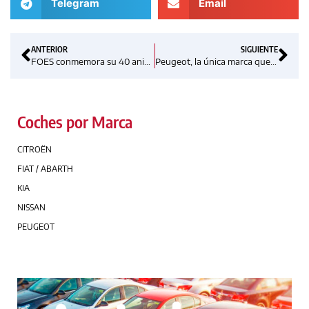
Telegram
Email
ANTERIOR
SIGUIENTE
FOES conmemora su 40 aniversario
Peugeot, la única marca que dispone de cinco tipos de vehículos eléctricos
Coches por Marca
CITROËN
FIAT / ABARTH
KIA
NISSAN
PEUGEOT